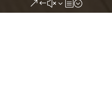
&#x3b;
Nous proposons la livraison à domicile ! Pour
passer commande il suffit de nous appeler au
03
83 38 2231
et nous livrons directement nos
pizzas chez vous !
Espèces, Carte Bancaire, Chèques Vacances et
Ticket Restaurant (papier et carte) sont acceptés.
VOIR LA CARTE EN LIVRAISON
Des frais de livraison sont appliqués selon votre